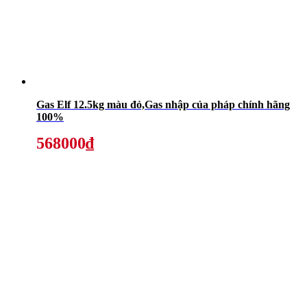
Gas Elf 12.5kg màu đỏ,Gas nhập của pháp chính hãng
100%
568000₫