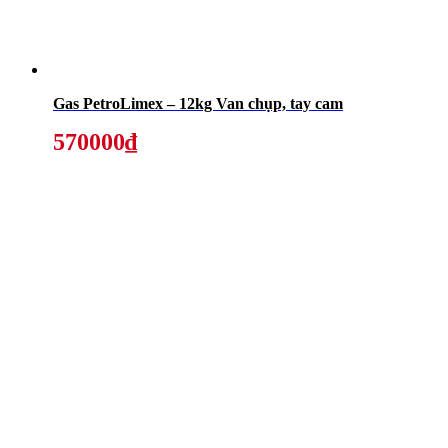
Gas PetroLimex – 12kg Van chụp, tay cam
570000₫