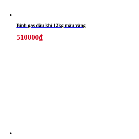
Bình gas dầu khí 12kg màu vàng
510000₫