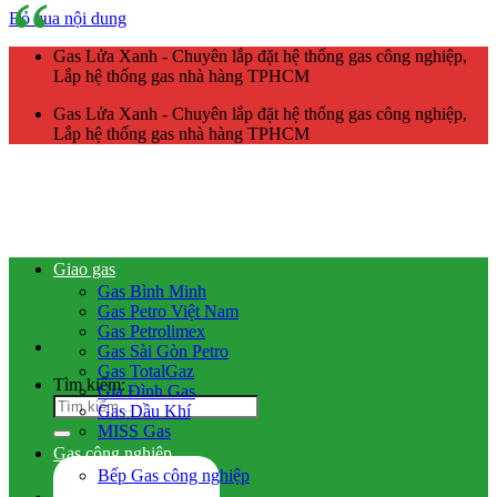
Bỏ qua nội dung
Gas Lửa Xanh - Chuyên lắp đặt hệ thống gas công nghiệp,
Lắp hệ thống gas nhà hàng TPHCM
Gas Lửa Xanh - Chuyên lắp đặt hệ thống gas công nghiệp,
Lắp hệ thống gas nhà hàng TPHCM
Giao gas
Gas Bình Minh
Gas Petro Việt Nam
Gas Petrolimex
Gas Sài Gòn Petro
Gas TotalGaz
Tìm kiếm:
Gia Đình Gas
Gas Dầu Khí
MISS Gas
Gas công nghiệp
Bếp Gas công nghiệp