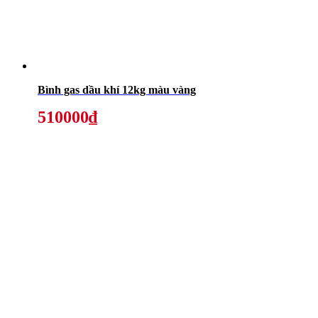
Bình gas dầu khí 12kg màu vàng
510000₫