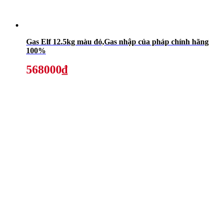
Gas Elf 12.5kg màu đỏ,Gas nhập của pháp chính hãng
100%
568000₫