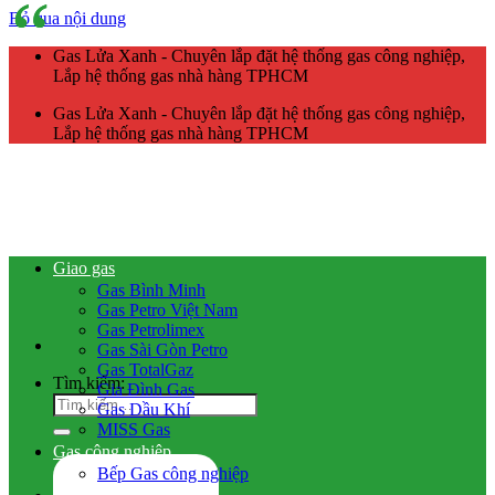
Bỏ qua nội dung
Gas Lửa Xanh - Chuyên lắp đặt hệ thống gas công nghiệp,
Lắp hệ thống gas nhà hàng TPHCM
Gas Lửa Xanh - Chuyên lắp đặt hệ thống gas công nghiệp,
Lắp hệ thống gas nhà hàng TPHCM
Giao gas
Gas Bình Minh
Gas Petro Việt Nam
Gas Petrolimex
Gas Sài Gòn Petro
Gas TotalGaz
Tìm kiếm:
Gia Đình Gas
Gas Dầu Khí
MISS Gas
Gas công nghiệp
Bếp Gas công nghiệp