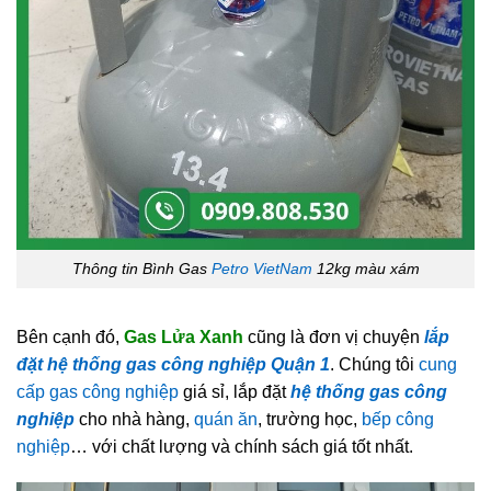
Thông tin Bình Gas
Petro VietNam
12kg màu xám
Bên cạnh đó,
Gas Lửa Xanh
cũng là đơn vị chuyện
lắp
đặt hệ thống gas công nghiệp Quận 1
. Chúng tôi
cung
cấp gas công nghiệp
giá sỉ, lắp đặt
hệ thống gas công
nghiệp
cho nhà hàng,
quán ăn
, trường học,
bếp công
nghiệp
… với chất lượng và chính sách giá tốt nhất.