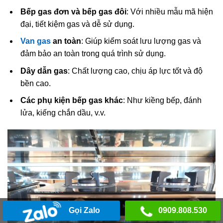
Bếp gas đơn và bếp gas đôi
: Với nhiều mẫu mã hiện
đại, tiết kiệm gas và dễ sử dụng.
Van gas
an toàn
: Giúp kiểm soát lưu lượng gas và
đảm bảo an toàn trong quá trình sử dụng.
Dây dẫn gas
: Chất lượng cao, chịu áp lực tốt và độ
bền cao.
Các phụ kiện bếp gas khác
: Như kiềng bếp, đánh
lửa, kiếng chắn dầu, v.v.
Gọi Zalo
0909.808.530