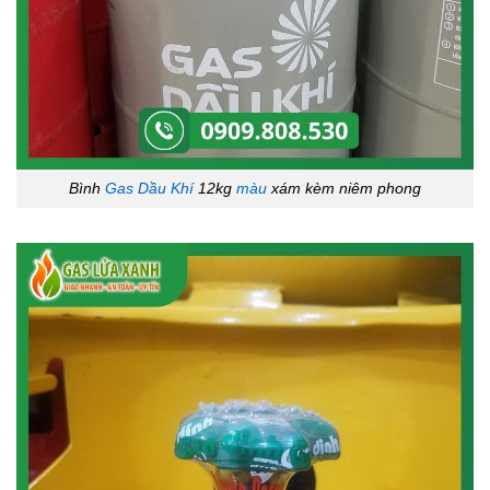
Bình
Gas Dầu Khí
12kg
màu
xám kèm niêm phong