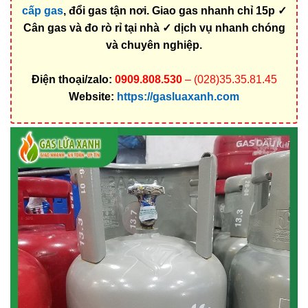
cấp gas
, đổi gas tận nơi. Giao gas nhanh chỉ 15p ✓
Cân gas và đo rò rỉ tại nhà ✓ dịch vụ nhanh chóng
và chuyên nghiệp.
Điện thoại/zalo:
0909.808.530
– (028)35.35.81.45
Website:
https://gasluaxanh.com