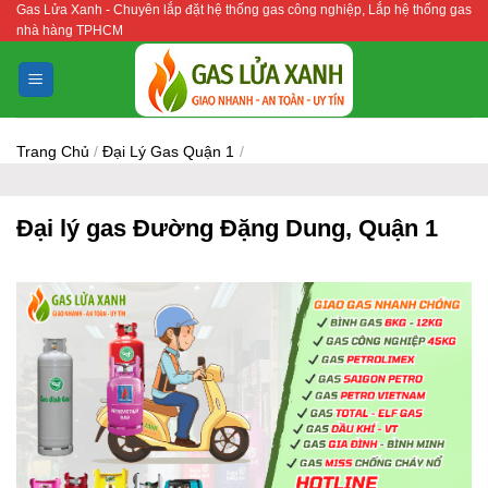
Gas Lửa Xanh - Chuyên lắp đặt hệ thống gas công nghiệp, Lắp hệ thống gas
Bỏ
nhà hàng TPHCM
qua
nội
dung
Trang Chủ
/
Đại Lý Gas Quận 1
/
Đại lý gas Đường Đặng Dung, Quận 1