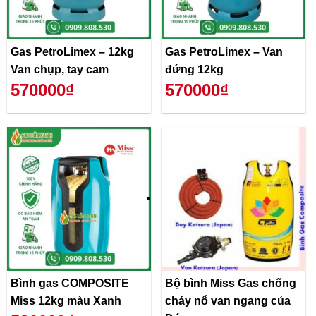
Gas PetroLimex – 12kg
Gas PetroLimex – Van
Van chụp, tay cam
đứng 12kg
570000₫
570000₫
Bình gas COMPOSITE
Bộ bình Miss Gas chống
Miss 12kg màu Xanh
cháy nổ van ngang của