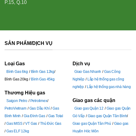
P.15, Q.10
SẢN PHẨM/DỊCH VỤ
Loại Gas
Dịch vụ
Bình Gas 6kg
Bình Gas 12kg
Giao Gas Nhanh
Gas Công
Bình Gas 20kg
Bình Gas 45kg
Nghiệp
Lắp hệ thống gas công
nghiệp
Lắp hệ thống gas nhà hàng
Thương Hiệu gas
Giao gas các quận
Saigon Petro
Petrolimex
PetroVietnam
Gas Dầu Khí
Gas
Giao gas Quận 12
Giao gas Quận
Bình Minh
Gia Đình Gas
Gas Total
Gò Vấp
Giao gas Quận Tân Bình
Gas MISS
VT Gas
Thủ Đức Gas
Giao gas Quận Tân Phú
Giao gas
Gas ELF 12kg
Huyện Hóc Môn