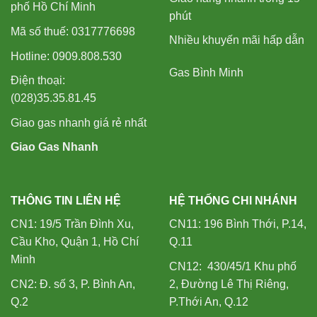
phố Hồ Chí Minh
phút
Mã số thuế: 0317776698
Nhiều khuyến mãi hấp dẫn
Hotline: 0909.808.530
Gas Bình Minh
Điện thoại:
(028)35.35.81.45
Giao gas nhanh giá rẻ nhất
Giao Gas Nhanh
THÔNG TIN LIÊN HỆ
HỆ THỐNG CHI NHÁNH
CN1: 19/5 Trần Đình Xu,
CN11: 196 Bình Thới, P.14,
Cầu Kho, Quận 1, Hồ Chí
Q.11
Minh
CN12: 430/45/1 Khu phố
CN2: Đ. số 3, P. Bình An,
2, Đường Lê Thị Riêng,
Q.2
P.Thới An, Q.12