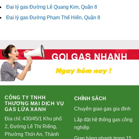
Đại lý gas Đường Lê Quang Kim, Quận 8
Đại lý gas Đường Phạm Thế Hiển, Quận 8
CÔNG TY TNHH
CHÍNH SÁCH
THƯƠNG MẠI DỊCH VỤ
Chuyên giao gas gia đình
GAS LỬA XANH
Địa chỉ: 430/45/1 Khu phố
Lắp đặt hệ thống gas công
2, Đường Lê Thị Riêng,
nghiệp
Phường Thới An, Thành
Giao hàng nhanh trong 15