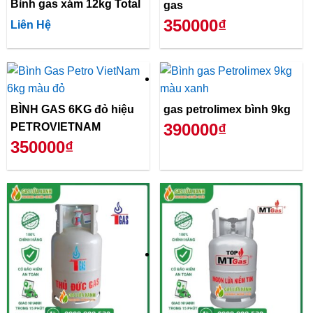
Bình gas xám 12kg Total
gas
350000₫
Liên Hệ
BÌNH GAS 6KG đỏ hiệu
gas petrolimex bình 9kg
390000₫
PETROVIETNAM
350000₫