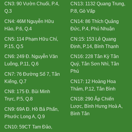
CN3: 90 Vườn Chuối, P.4,
CN13: 1132 Quang Trung,
Q.3
P.8, Gò Vấp
CN4: 46M Nguyễn Hữu
CN14: 86 Thích Quảng
Hào, P.6, Q.4
Đức, P.4, Phú Nhuận
CN5: 114 Phạm Hữu Chí,
CN:15: 153 Lê Quang
P.15, Q.5
Định, P.14, Bình Thạnh
CN6: 249 Đ. Nguyễn Văn
CN16: 228 Tân Kỳ Tân
Luông, P.11, Q.6
Quý, Tân Sơn Nhì, Tân
Phú
CN7: 76 Đường Số 7, Tân
Kiểng, Q.7
CN17: 12 Hoàng Hoa
Thám, P.12, Tân Bình
CN8: 175 Đ. Bùi Minh
Trực, P.5, Q.8
CN18: 290 Ấp Chiến
Lược, Bình Hưng Hoà A,
CN9: 69A Đ. Hồ Bá Phấn,
Bình Tân
Phước Long A, Q.9
CN10: 59CT Tam Đảo,