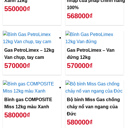
Xanh 12kg
nhập của pháp chính hãng
550000₫
100%
568000₫
Gas PetroLimex – 12kg
Gas PetroLimex – Van
Van chụp, tay cam
đứng 12kg
570000₫
570000₫
Bình gas COMPOSITE
Bộ bình Miss Gas chống
Miss 12kg màu Xanh
cháy nổ van ngang của
580000₫
Đức
580000₫