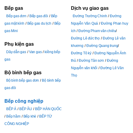
Bếp gas
Dịch vụ giao gas
Bếp gas đơn
Bếp gas đôi
Bếp
Đường Trường Chinh
Đường
gas mặt kính
Bếp gas du lịch
Bếp
Nguyễn Văn Quá
Đường Phan huy
gas Mini
ích
Đường Pham văn chiêu
Đường Lê đức thọ
Đường Lê văn
Phụ kiện gas
khương
Đường Quang trung
Dây dẫn gas
Van gas
kiềng bếp
Đường Tô ký
Đường Nguyễn Ảnh
gas
thủ
Đường Tân sơn
Đường
Nguyễn văn khối
Đường Lê Văn
Bộ bình bếp gas
Thọ
Bộ bình bếp gas đơn
Bộ bình bếp
gas đôi
Bếp công nghiệp
BẾP Á
BẾP ÂU
BẾP HÀN QUỐC
Bếp hầm
Bếp khè
BẾP TỪ
CÔNG NGHIỆP